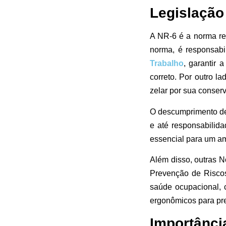
Legislação
A NR-6 é a norma re
norma, é responsabi
Trabalho
, garantir 
correto. Por outro l
zelar por sua conser
O descumprimento des
e até responsabilid
essencial para um am
Além disso, outras 
Prevenção de Riscos
saúde ocupacional, 
ergonômicos para pre
Importânci