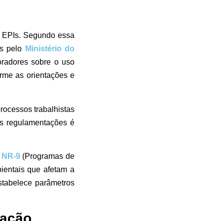
e EPIs. Segundo essa
os pelo
Ministério do
boradores sobre o uso
orme as orientações e
rocessos trabalhistas
as regulamentações é
A
NR-9
(Programas de
ientais que afetam a
tabelece parâmetros
zação