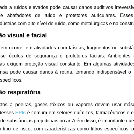
da a ruídos elevados pode causar danos auditivos irreversív
-se abafadores de ruído e protetores auriculares. Ess
ústrias com alto nível de ruído, como metalúrgicas e na constru
o visual e facial
em ocorrer em atividades com faíscas, fragmentos ou substâ
am-se óculos de segurança e protetores faciais. Ambientes
icas exigem proteção visual constante. Em algumas atividad
ensa pode causar danos à retina, tornando indispensável 
specíficos.
ão respiratória
stos a poeiras, gases tóxicos ou vapores devem usar másc
 desses
EPIs
é comum em setores químicos, farmacêuticos e 
 de substâncias prejudiciais no ar. Além disso, é importante q
ipo de risco, com características como filtros específicos,