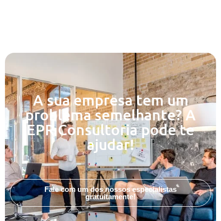
A sua empresa tem um
problema semelhante? A
EPR Consultoria pode te
ajudar!
Fale com um dos nossos especialistas
gratuitamente!