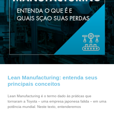
Lean Manufacturing: entenda seus
principais conceitos
Lean Manufacturing é o termo dado às práticas que
tornaram a Toyota – uma empresa japonesa falida – em uma
potência mundial. Neste texto, entenderemos