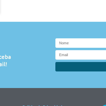
eceba
il!