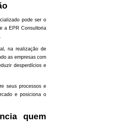
ão
ializado pode ser o
ue a EPR Consultoria
.
l, na realização de
nando as empresas com
eduzir desperdícios e
re seus processos e
rcado e posiciona o
encia quem