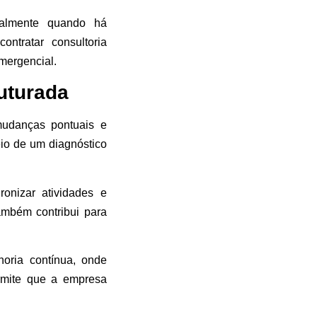
palmente quando há
ntratar consultoria
mergencial.
uturada
udanças pontuais e
eio de um diagnóstico
ronizar atividades e
ambém contribui para
oria contínua, onde
rmite que a empresa