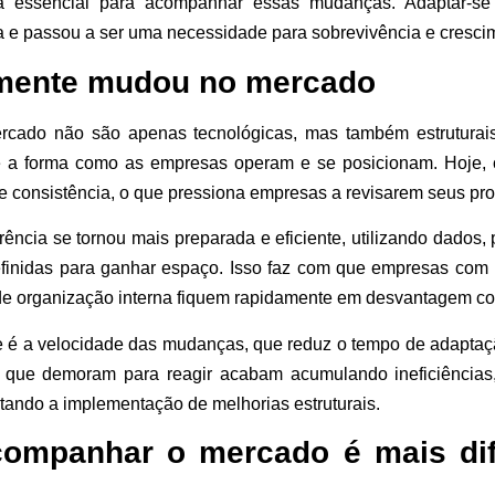
na essencial para acompanhar essas mudanças. Adaptar-s
 e passou a ser uma necessidade para sobrevivência e crescim
lmente mudou no mercado
cado não são apenas tecnológicas, mas também estruturais
e a forma como as empresas operam e se posicionam. Hoje, 
 e consistência, o que pressiona empresas a revisarem seus pro
rência se tornou mais preparada e eficiente, utilizando dados,
efinidas para ganhar espaço. Isso faz com que empresas com
 de organização interna fiquem rapidamente em desvantagem co
e é a velocidade das mudanças, que reduz o tempo de adaptaç
 que demoram para reagir acabam acumulando ineficiências
ltando a implementação de melhorias estruturais.
ompanhar o mercado é mais dif