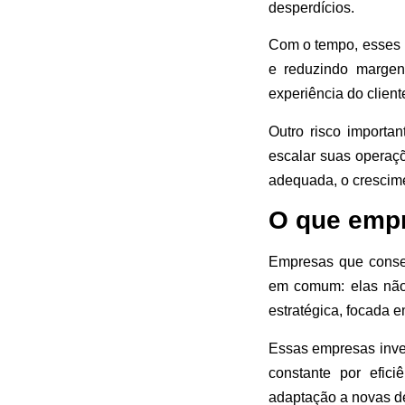
desperdícios.
Com o tempo, esses p
e reduzindo margen
experiência do clien
Outro risco importa
escalar suas operaç
adequada, o crescimen
O que empr
Empresas que conse
em comum: elas não
estratégica, focada 
Essas empresas inves
constante por efici
adaptação a novas d