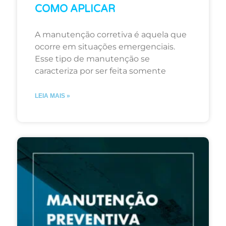
COMO APLICAR
A manutenção corretiva é aquela que
ocorre em situações emergenciais.
Esse tipo de manutenção se
caracteriza por ser feita somente
LEIA MAIS »