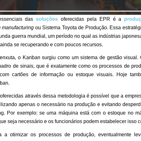
essenciais das
soluções
oferecidas pela EPR é a
produ
n
manufacturing
ou Sistema Toyota de Produção. Essa estratég
nda guerra mundial, um período no qual as indústrias japones
 ainda se recuperando e com poucos recursos.
enxuta, o Kanban surgiu como um sistema de gestão visual. 
quadro de sinais, que é exatamente como os processos de pro
com cartões de informação ou estoque visuais. Hoje tam
nban.
oferecidas através dessa metodologia é possível que a empres
tilizando apenas o necessário na produção e evitando desperdíc
ng. Por exemplo: se uma máquina está com o estoque no má
 que seja necessário e os funcionários podem estabelecer isso
a a otimizar os processos de produção, eventualmente l