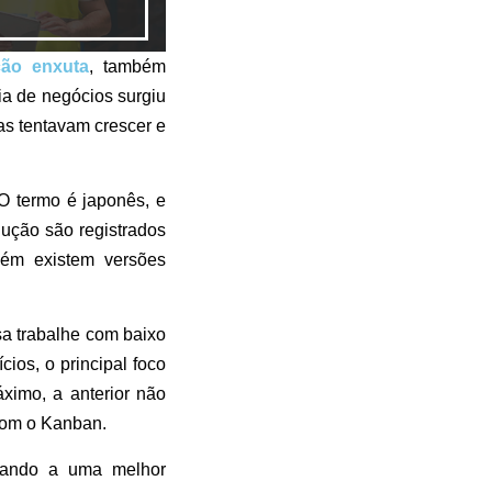
ção enxuta
, também
ia de negócios surgiu
as tentavam crescer e
O termo é japonês, e
dução são registrados
bém existem versões
a trabalhe com baixo
ios, o principal foco
ximo, a anterior não
 com o Kanban.
evando a uma melhor