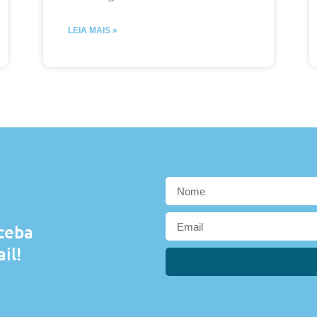
LEIA MAIS »
eceba
il!