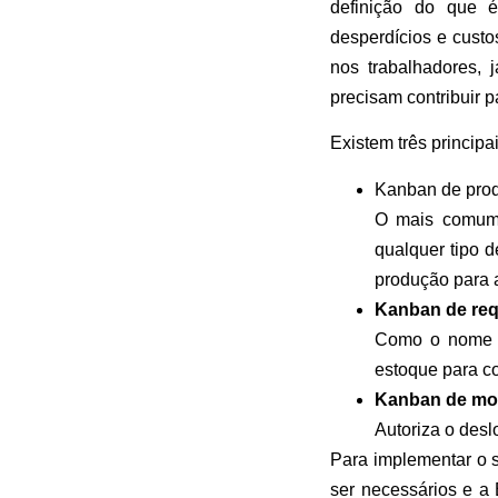
definição do que 
desperdícios e custo
nos trabalhadores,
precisam contribuir 
Existem três princip
Kanban de pro
O mais comum, 
qualquer tipo d
produção para a
Kanban de req
Como o nome di
estoque para co
Kanban de mov
Autoriza o desl
Para implementar o 
ser necessários e a