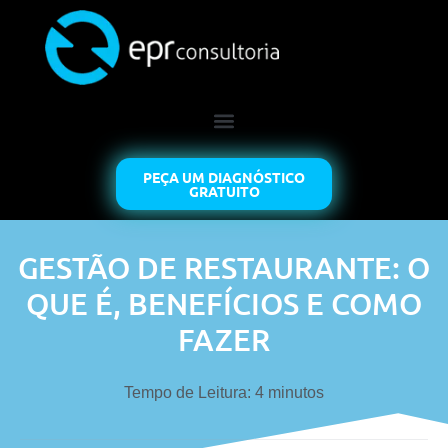
PEÇA UM DIAGNÓSTICO
GRATUITO
GESTÃO DE RESTAURANTE: O
QUE É, BENEFÍCIOS E COMO
FAZER
Tempo de Leitura:
4
minutos