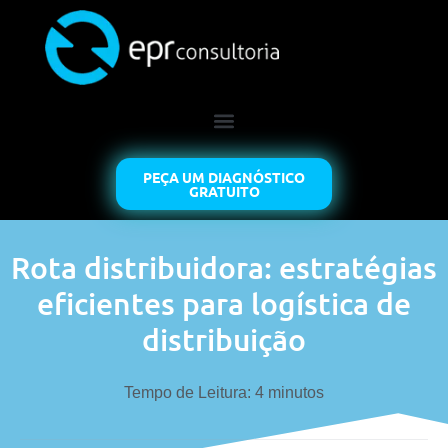
PEÇA UM DIAGNÓSTICO
GRATUITO
Rota distribuidora: estratégias
eficientes para logística de
distribuição
Tempo de Leitura:
4
minutos