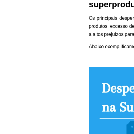
superprod
Os principais despe
produtos, excesso d
a altos prejuízos pa
Abaixo exemplificam