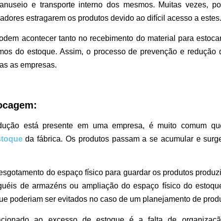
anuseio e transporte interno dos mesmos. Muitas vezes, p
adores estragarem os produtos devido ao difícil acesso a estes
podem acontecer tanto no recebimento do material para estoc
mos do estoque. Assim, o processo de prevenção e redução 
das as empresas.
ocagem:
dução está presente em uma empresa, é muito comum que
stoque
da fábrica. Os produtos passam a se acumular e sur
 esgotamento do espaço físico para guardar os produtos produz
uguéis de armazéns ou ampliação do espaço físico do estoq
 que poderiam ser evitados no caso de um planejamento de pro
acionado ao excesso de estoque é a falta de organizaç