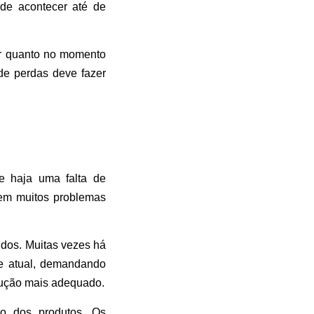
ode acontecer até de
.
ar quanto no momento
de perdas deve fazer
 haja uma falta de
gem muitos problemas
idos. Muitas vezes há
ue atual, demandando
dução mais adequado.
ão dos produtos. Os