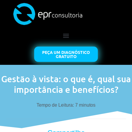
PEÇA UM DIAGNÓSTICO
GRATUITO
Gestão à vista: o que é, qual sua
importância e benefícios?
Tempo de Leitura:
7
minutos